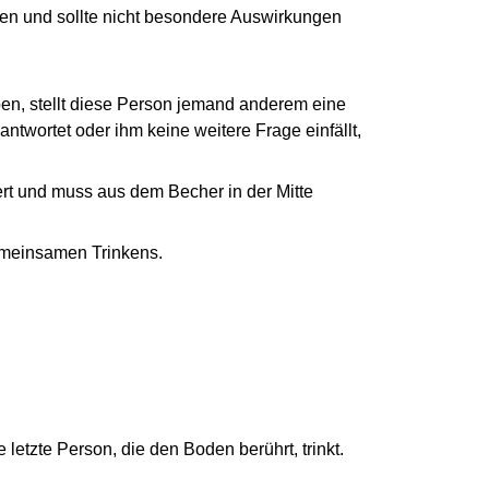
elten und sollte nicht besondere Auswirkungen
ben, stellt diese Person jemand anderem eine
twortet oder ihm keine weitere Frage einfällt,
liert und muss aus dem Becher in der Mitte
gemeinsamen Trinkens.
letzte Person, die den Boden berührt, trinkt.