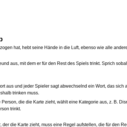
p
ezogen hat, hebt seine Hände in die Luft, ebenso wie alle andere
eund aus, mit dem er für den Rest des Spiels trinkt. Sprich sobal
ort aus und jeder Spieler sagt abwechselnd ein Wort, das sich a
eshalb trinken muss.
e Person, die die Karte zieht, wählt eine Kategorie aus, z. B. Di
son trinkt.
, der die Karte zieht, muss eine Regel aufstellen, die für den R