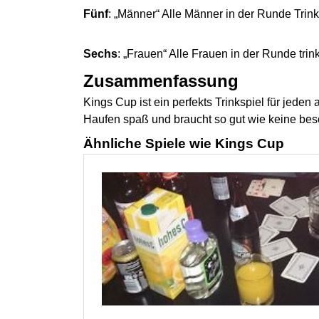
Fünf
: „Männer“ Alle Männer in der Runde Trin
Sechs
: „Frauen“ Alle Frauen in der Runde trin
Zusammenfassung
Kings Cup ist ein perfekts Trinkspiel für jede
Haufen spaß und braucht so gut wie keine bes
Ähnliche Spiele wie Kings Cup