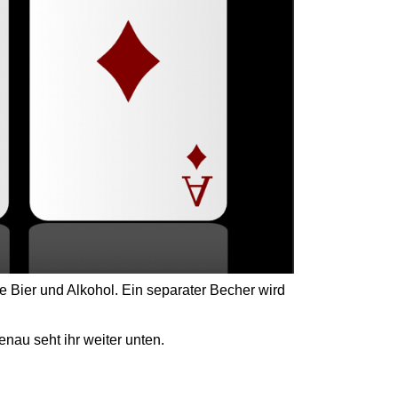
 Bier und Alkohol. Ein separater Becher wird
nau seht ihr weiter unten.